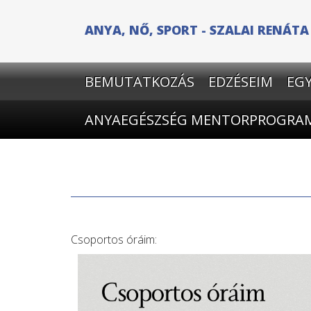
ANYA, NŐ, SPORT - SZALAI RENÁT
BEMUTATKOZÁS
EDZÉSEIM
EG
ANYAEGÉSZSÉG MENTORPROGRA
Csoportos óráim: