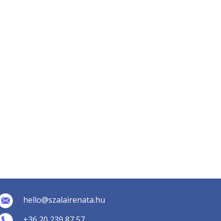
hello@szalairenata.hu
+36 20 239 87 57